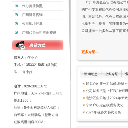
广州卓海企业管理有限公司
代办营业执照
的广州专业在线代办公司注册
广州财务咨询
询、筹划税务、代办天猫商城
公司地址挂靠
批集财务、税务、管理服务为
公司拥有一批多年从事工商事
广州代办公司注册资讯
联系方式
更多介绍......
联系人
：何小姐
手机
：13533215851(微信同
号） 何小姐
新闻动态
业务介绍
最关心的新公司法解读来啦
电话
：020-28811672
公司财务混乱？找我们代理
广州地址
：天河区科韵路 天润大
南沙区集群地址2024年新
厦北1206；
个体户核定征收税务优化!
地铁：5号线 科韵路站A出口；
2024年税务大趋势分析
自驾车：走科韵路往琶洲方向，
过数码港酒店200M；